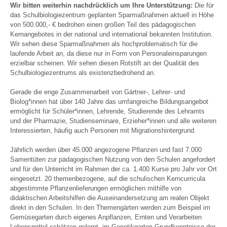
Wir bitten weiterhin nachdrücklich um Ihre Unterstützung:
Die für
das Schulbiologiezentrum geplanten Sparmaßnahmen aktuell in Höhe
von 500.000,- € bedrohen einen großen Teil des pädagogischen
Kernangebotes in der national und international bekannten Institution.
Wir sehen diese Sparmaßnahmen als hochproblematisch für die
laufende Arbeit an, da diese nur in Form von Personaleinsparungen
erzielbar scheinen. Wir sehen diesen Rotstift an der Qualität des
Schulbiologiezentrums als existenzbedrohend an.
Gerade die enge Zusammenarbeit von Gärtner-, Lehrer- und
Biolog*innen hat über 140 Jahre das umfangreiche Bildungsangebot
ermöglicht für Schüler*innen, Lehrende, Studierende des Lehramts
und der Pharmazie, Studienseminare, Erzieher*innen und alle weiteren
Interessierten, häufig auch Personen mit Migrationshintergrund.
Jährlich werden über 45.000 angezogene Pflanzen und fast 7.000
Samentüten zur pädagogischen Nutzung von den Schulen angefordert
und für den Unterricht im Rahmen der ca. 1.400 Kurse pro Jahr vor Ort
eingesetzt. 20 themenbezogene, auf die schulischen Kerncurricula
abgestimmte Pflanzenlieferungen ermöglichen mithilfe von
didaktischen Arbeitshilfen die Auseinandersetzung am realen Objekt
direkt in den Schulen. In den Themengärten werden zum Beispiel im
Gemüsegarten durch eigenes Anpflanzen, Ernten und Verarbeiten
Lebensmittel schätzen gelernt, im Genetikgarten Grundkenntnisse der