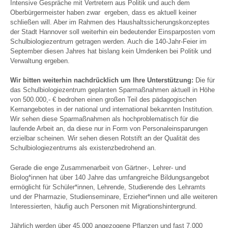
Intensive Gespräche mit Vertretern aus Politik und auch dem
Oberbürgermeister haben zwar ergeben, dass es aktuell keiner
schließen will. Aber im Rahmen des Haushaltssicherungskonzeptes
der Stadt Hannover soll weiterhin ein bedeutender Einsparposten vom
Schulbiologiezentrum getragen werden. Auch die 140-Jahr-Feier im
September diesen Jahres hat bislang kein Umdenken bei Politik und
Verwaltung ergeben.
Wir bitten weiterhin nachdrücklich um Ihre Unterstützung:
Die für
das Schulbiologiezentrum geplanten Sparmaßnahmen aktuell in Höhe
von 500.000,- € bedrohen einen großen Teil des pädagogischen
Kernangebotes in der national und international bekannten Institution.
Wir sehen diese Sparmaßnahmen als hochproblematisch für die
laufende Arbeit an, da diese nur in Form von Personaleinsparungen
erzielbar scheinen. Wir sehen diesen Rotstift an der Qualität des
Schulbiologiezentrums als existenzbedrohend an.
Gerade die enge Zusammenarbeit von Gärtner-, Lehrer- und
Biolog*innen hat über 140 Jahre das umfangreiche Bildungsangebot
ermöglicht für Schüler*innen, Lehrende, Studierende des Lehramts
und der Pharmazie, Studienseminare, Erzieher*innen und alle weiteren
Interessierten, häufig auch Personen mit Migrationshintergrund.
Jährlich werden über 45.000 angezogene Pflanzen und fast 7.000